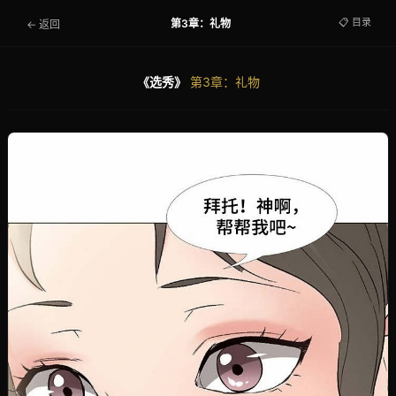
📋 目录
第3章：礼物
← 返回
《选秀》
第3章：礼物