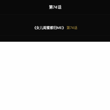
第74话
《女儿闺蜜都归ME》
第74话