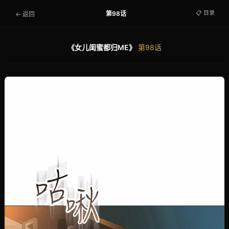
📋 目录
第98话
← 返回
《女儿闺蜜都归ME》
第98话