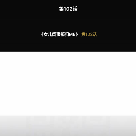
第102话
《女儿闺蜜都归ME》
第102话