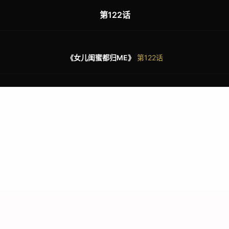
第122话
《女儿闺蜜都归ME》
第122话