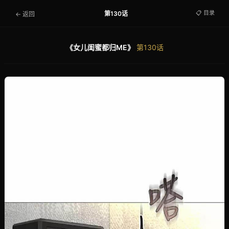
📋 目录
第130话
← 返回
《女儿闺蜜都归ME》
第130话