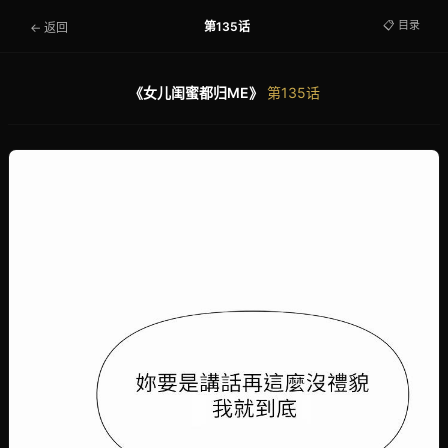
📋 目录
第135话
← 返回
《女儿闺蜜都归ME》
第135话