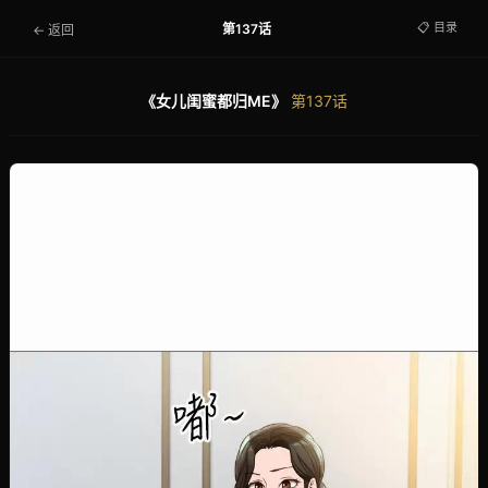
📋 目录
第137话
← 返回
《女儿闺蜜都归ME》
第137话