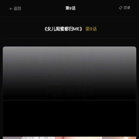
📋 目录
第9话
← 返回
《女儿闺蜜都归ME》
第9话