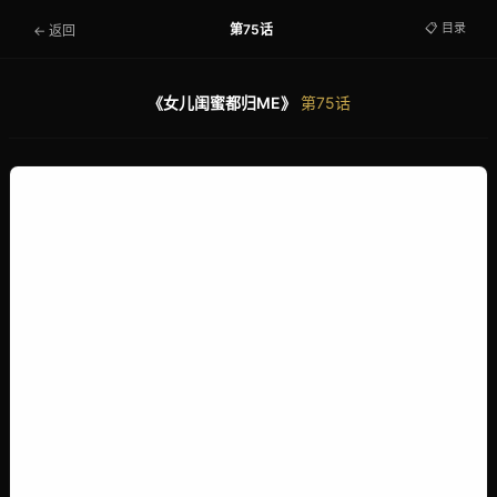
📋 目录
第75话
← 返回
《女儿闺蜜都归ME》
第75话